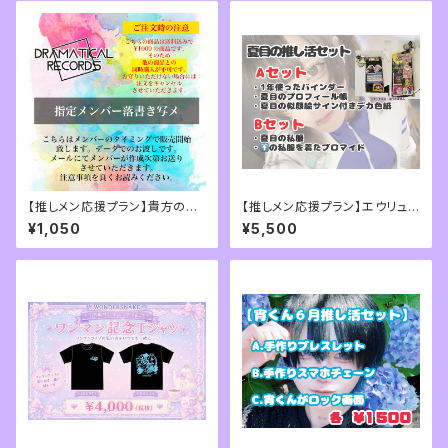
【推しメン応援プラン】貴方の名
【推しメン応援プラン】エウリュア
前入り限定落書き写メ【必ず注
レ・ルミナス・夏目7月推し活セッ
¥1,050
¥5,500
意事項をお読みいただきご注文
ト
ください。】