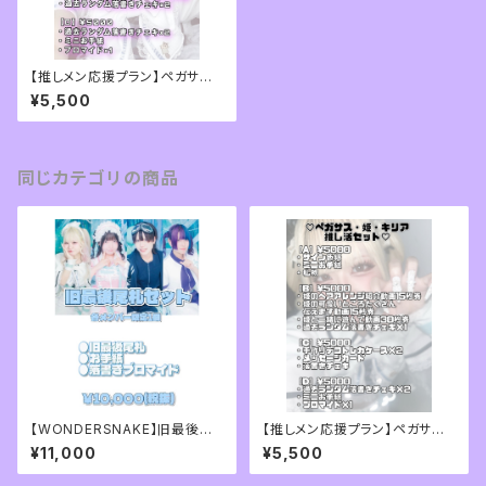
【推しメン応援プラン】ペガサス・
姫・キリア推し活セット
¥5,500
同じカテゴリの商品
【WONDERSNAKE】旧最後尾
【推しメン応援プラン】ペガサス・
札セット
姫・キリア推し活セット
¥11,000
¥5,500